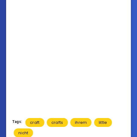
Tags:
craft
crafts
ihrem
little
nicht