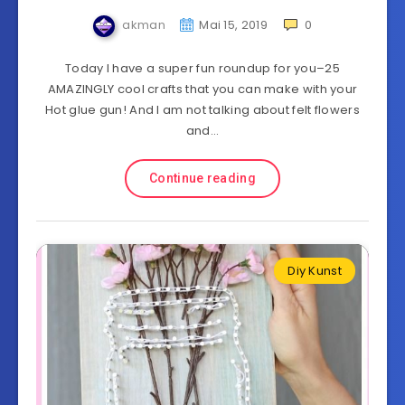
akman
Mai 15, 2019
0
Today I have a super fun roundup for you–25
AMAZINGLY cool crafts that you can make with your
Hot glue gun! And I am not talking about felt flowers
and…
Continue reading
Diy Kunst