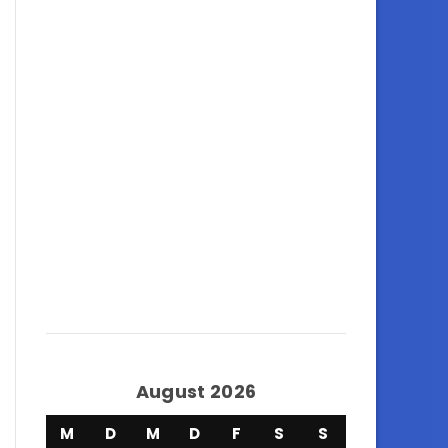
August 2026
M
D
M
D
F
S
S