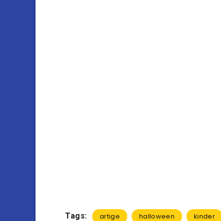
Tags:
artige
halloween
kinder