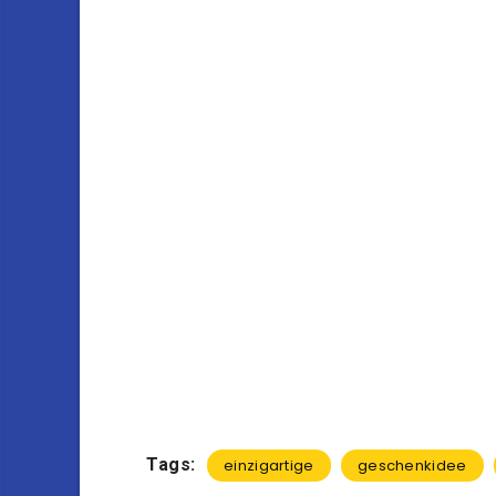
Tags:
einzigartige
geschenkidee