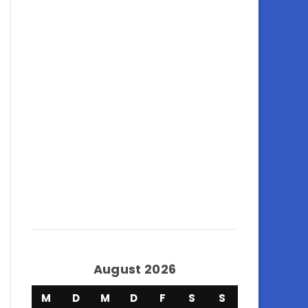
August 2026
M
D
M
D
F
S
S