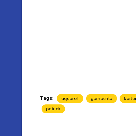
Tags:
aquarell
gemachte
karte
patrick