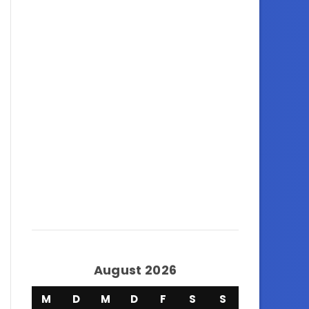
August 2026
M
D
M
D
F
S
S