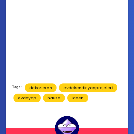
Tags:
dekorieren
evdekendinyapprojeleri
evdeyap
hause
ideen