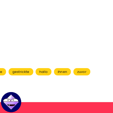
de
gestrickte
hallo
ihnen
zuvor