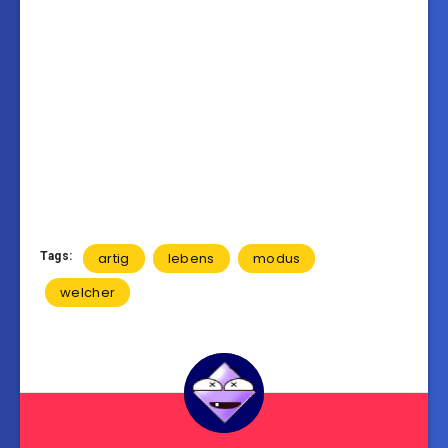
Tags:
artig
lebens
modus
welcher