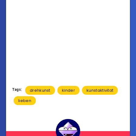
Tags:
drehkunst
kinder
kunstaktivitat
lieben