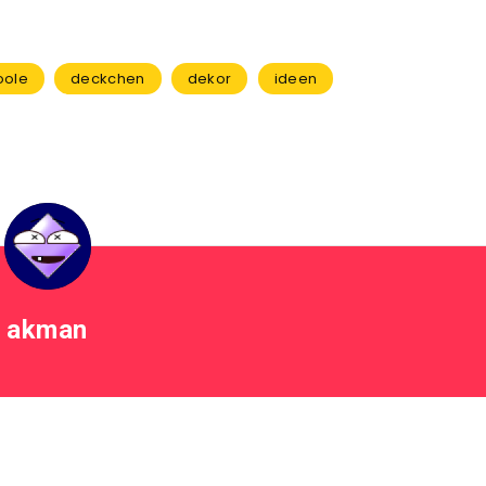
oole
deckchen
dekor
ideen
akman