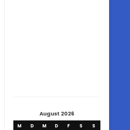
August 2026
M
D
M
D
F
S
S