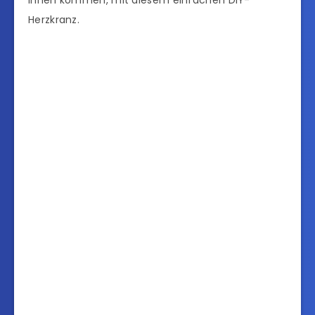
Ihnen kommen, mit diesem einfachen DIY-
Herzkranz.