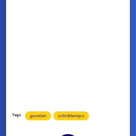
Tags:
gunsten
schritttempo