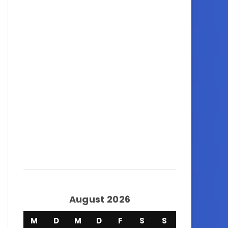
August 2026
M
D
M
D
F
S
S