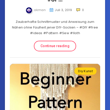
akman
Juli 3, 2019
0
Zauberhafte Schnittmuster und Anweisung zum
Nähen ohne Faulheit jener DIY-Socken – #DIY #free
#ideas #Pattern #Sew #lloth
Continue reading
Diy Kunst