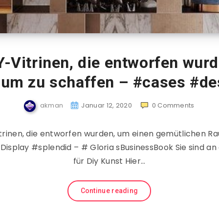
Y-Vitrinen, die entworfen wur
um zu schaffen – #cases #de
akman
Januar 12, 2020
0
Comments
trinen, die entworfen wurden, um einen gemütlichen R
splay #splendid – # Gloria sBusinessBook Sie sind an d
für Diy Kunst Hier…
Continue reading